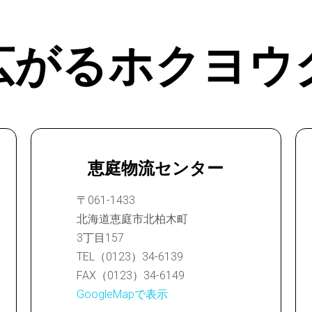
広がるホクヨウ
恵庭物流センター
〒061-1433
北海道恵庭市北柏木町
3丁目157
TEL（0123）34-6139
FAX（0123）34-6149
GoogleMapで表示